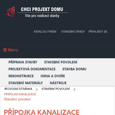
KATALOG FIREM
STAVEBNÍ ÚŘADY
PŘIHLÁSIT SE
Menu
PŘÍPRAVA STAVBY
STAVEBNÍ POVOLENÍ
PROJEKTOVÁ DOKUMENTACE
STAVBA DOMU
REKONSTRUKCE
OKNA A DVEŘE
STAVEBNÍ MATERIÁLY
NÁSTROJE
ÚVODNÍ STRÁNKA
STAVEBNÍ POVOLENÍ
PŘÍPOJKA KANALIZACE
Stavební povolení
PŘÍPOJKA KANALIZACE