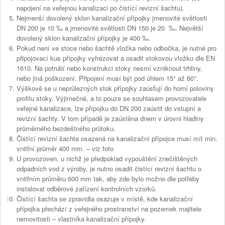
napojení na veřejnou kanalizaci po čistící revizní šachtu).
Nejmenší dovolený sklon kanalizační přípojky jmenovité světlosti
DN 200 je 10 ‰ a jmenovité světlosti DN 150 je 20 ‰. Největší
dovolený sklon kanalizační přípojky je 400 ‰.
Pokud není ve stoce nebo šachtě vložka nebo odbočka, je nutné pro
připojovací kus přípojky vyfrézovat a osadit stokovou vložku dle EN
1610. Na potrubí nebo konstrukci stoky nesmí vzniknout trhliny,
nebo jiná poškození. Připojení musí být pod úhlem 15° až 60°.
Výškově se u neprůlezných stok přípojky zaúsťují do horní poloviny
profilu stoky. Výjimečné, a to pouze se souhlasem provozovatele
veřejné kanalizace, lze přípojku do DN 200 zaústit do vstupní a
revizní šachty. V tom případě je zaústěna dnem v úrovni hladiny
průměrného bezdeštného průtoku.
Čistící revizní šachta osazená na kanalizační přípojce musí mít min.
vnitřní průměr 400 mm. – viz foto
U provozoven, u nichž je předpoklad vypouštění znečištěných
odpadních vod z výroby, je nutno osadit čistící revizní šachtu o
vnitřním průměru 600 mm tak, aby zde bylo možno dle potřeby
instalovat odběrové zařízení kontrolních vzorků.
Čistící šachta se zpravidla osazuje v místě, kde kanalizační
přípojka přechází z veřejného prostranství na pozemek majitele
nemovitosti – vlastníka kanalizační přípojky.