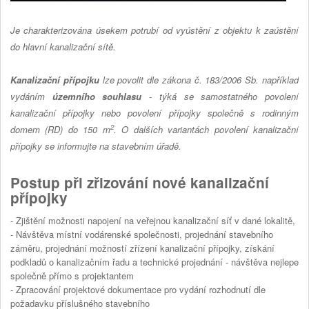
Je charakterizována úsekem potrubí od vyústění z objektu k zaústění
do hlavní kanalizační sítě.
Kanalizační přípojku
lze povolit dle zákona č. 183/2006 Sb. například
vydáním
územního souhlasu
- týká se samostatného povolení
kanalizační přípojky nebo povolení přípojky společně s rodinným
2
domem (RD) do 150 m
. O dalších variantách povolení kanalizační
přípojky se informujte na stavebním úřadě.
Postup při zřizování nové kanalizační
přípojky
- Zjištění možnosti napojení na veřejnou kanalizační síť v dané lokalitě,
- Návštěva místní vodárenské společnosti, projednání stavebního
záměru, projednání možností zřízení kanalizační přípojky, získání
podkladů o kanalizačním řadu a technické projednání - návštěva nejlepe
společně přímo s projektantem
- Zpracování projektové dokumentace pro vydání rozhodnutí dle
požadavku příslušného stavebního