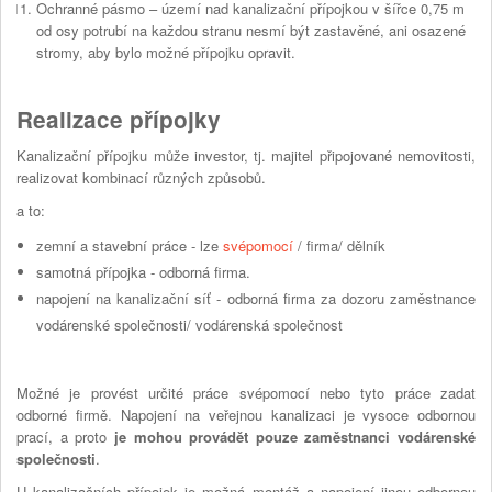
Ochranné pásmo – území nad kanalizační přípojkou v šířce 0,75 m
od osy potrubí na každou stranu nesmí být zastavěné, ani osazené
stromy, aby bylo možné přípojku opravit.
Realizace přípojky
Kanalizační přípojku může investor, tj. majitel připojované nemovitosti,
realizovat kombinací různých způsobů.
a to:
zemní a stavební práce - lze
svépomocí
/ firma/ dělník
samotná přípojka - odborná firma.
napojení na kanalizační síť - odborná firma za dozoru zaměstnance
vodárenské společnosti/ vodárenská společnost
Možné je provést určité práce svépomocí nebo tyto práce zadat
odborné firmě. Napojení na veřejnou kanalizaci je vysoce odbornou
prací, a proto
je mohou provádět pouze zaměstnanci vodárenské
společnosti
.
U kanalizačních přípojek je možná montáž a napojení jinou odbornou