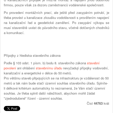
firmou, pouze však za dozoru zaměstnanců vodárenské společnosti.
Po provedení montážních prací, ale ještě před zasypáním potrubí, je
třeba provést u kanalizace zkoušku vodotěsnosti s prověřením napojení
na kanalizační řad a geodetické zaměření. Po zasypání výkopu se
musí staveniště uvést do původního stavu, včetně dotčených chodníků
a komunikací.
Přípojky z hlediska stavebního zákona
Podle § 103 odst. 1 písm. b) bodu 8. stavebního zákona
stavební
povolení
ani ohlášení
stavebnímu úřadu
nevyžadují přípojky vodovodní,
kanalizační a energetické v délce do 50 metrů.
Pro většinu staveb připojujících se na infrastrukturu je vzdálenost do 50
metrů a tak nám bude stačí územní souhlas stavebního úřadu. Splníte-
li délkové kritérium automaticky to neznamená, že Vám stačí územní
souhlas. Je třeba splnit další náležitosti, abychom mohli žádat
"zjednodušené" řízení - územní souhlas.
Číst
44763
krát