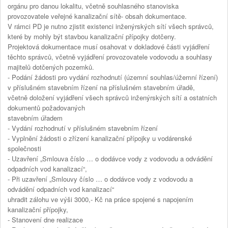
orgánu pro danou lokalitu, včetně souhlasného stanoviska
provozovatele veřejné kanalizační sítě- obsah dokumentace.
V rámci PD je nutno zjistit existenci inženýrských sítí všech správců,
které by mohly být stavbou kanalizační přípojky dotčeny.
Projektová dokumentace musí osahovat v dokladové části vyjádření
těchto správců, včetně vyjádření provozovatele vodovodu a souhlasy
majitelů dotčených pozemků.
- Podání žádosti pro vydání rozhodnutí (územní souhlas/úžemní řízení)
v příslušném stavebním řízení na příslušném stavebním úřadě,
včetně doložení vyjádření všech správců inženýrských sítí a ostatních
dokumentů požadovaných
stavebním úřadem
- Vydání rozhodnutí v příslušném stavebním řízení
- Vyplnění žádosti o zřízení kanalizační přípojky u vodárenské
společnosti
- Uzavření „Smlouva číslo … o dodávce vody z vodovodu a odvádění
odpadních vod kanalizací“,
- Při uzavření „Smlouvy číslo … o dodávce vody z vodovodu a
odvádění odpadních vod kanalizací“
uhradit zálohu ve výši 3000,- Kč na práce spojené s napojením
kanalizační přípojky,
- Stanovení dne realizace