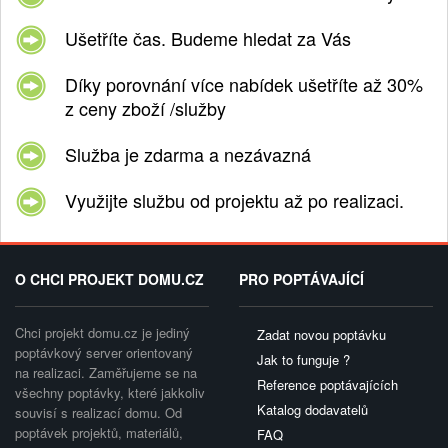
Ušetříte čas. Budeme hledat za Vás
Díky porovnání více nabídek ušetříte až 30%
z ceny zboží /služby
Služba je zdarma a nezávazná
Využijte službu od projektu až po realizaci.
O CHCI PROJEKT DOMU.CZ
PRO POPTÁVAJÍCÍ
Chci projekt domu.cz je jediný
Zadat novou poptávku
poptávkový server orientovaný
Jak to funguje ?
na realizaci. Zaměřujeme se na
Reference poptávajících
všechny poptávky, které jakkoliv
Katalog dodavatelů
souvisí s realizací domu. Od
poptávek projektů, materiálů,
FAQ