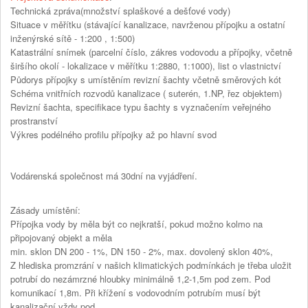
Technická zpráva(množství splaškové a dešťové vody)
Situace v měřítku (stávající kanalizace, navrženou přípojku a ostatní
inženýrské sítě - 1:200 , 1:500)
Katastrální snímek (parcelní číslo, zákres vodovodu a přípojky, včetně
širšího okolí - lokalizace v měřítku 1:2880, 1:1000), list o vlastnictví
Půdorys přípojky s umístěním revizní šachty včetně směrových kót
Schéma vnitřních rozvodů kanalizace ( suterén, 1.NP, řez objektem)
Revizní šachta, specifikace typu šachty s vyznačením veřejného
prostranství
Výkres podélného profilu přípojky až po hlavní svod
Vodárenská společnost má 30dní na vyjádření.
Zásady umístění:
Přípojka vody by měla být co nejkratší, pokud možno kolmo na
připojovaný objekt a měla
min. sklon DN 200 - 1%, DN 150 - 2%, max. dovolený sklon 40%,
Z hlediska promzrání v našich klimatických podmínkách je třeba uložit
potrubí do nezámrzné hloubky minimálně 1,2-1,5m pod zem. Pod
komunikací 1,8m. Při křížení s vodovodním potrubím musí být
kanalizační vždy pod.