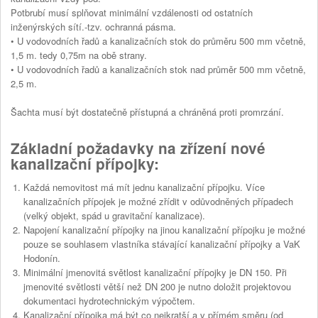
Potbrubí musí splňovat minimální vzdálenosti od ostatních
inženýrských sítí.-tzv. ochranná pásma.
• U vodovodních řadů a kanalizačních stok do průměru 500 mm včetně,
1,5 m. tedy 0,75m na obě strany.
• U vodovodních řadů a kanalizačních stok nad průměr 500 mm včetně,
2,5 m.
Šachta musí být dostatečně přístupná a chráněná proti promrzání.
Základní požadavky na zřízení nové
kanalizační přípojky:
Každá nemovitost má mít jednu kanalizační přípojku. Více
kanalizačních přípojek je možné zřídit v odůvodněných případech
(velký objekt, spád u gravitační kanalizace).
Napojení kanalizační přípojky na jinou kanalizační přípojku je možné
pouze se souhlasem vlastníka stávající kanalizační přípojky a VaK
Hodonín.
Minimální jmenovitá světlost kanalizační přípojky je DN 150. Při
jmenovité světlosti větší než DN 200 je nutno doložit projektovou
dokumentaci hydrotechnickým výpočtem.
Kanalizační přípojka má být co nejkratší a v přímém směru (od