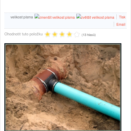
velikost písma
Tisk
Email
Ohodnotit tuto položku
(13 hlasů)