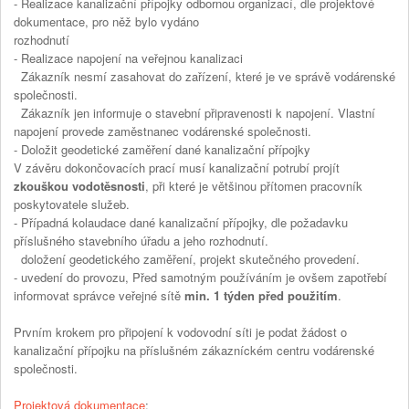
- Realizace kanalizační přípojky odbornou organizací, dle projektové
dokumentace, pro něž bylo vydáno
rozhodnutí
- Realizace napojení na veřejnou kanalizaci
Zákazník nesmí zasahovat do zařízení, které je ve správě vodárenské
společnosti.
Zákazník jen informuje o stavební připravenosti k napojení. Vlastní
napojení provede zaměstnanec vodárenské společnosti.
- Doložit geodetické zaměření dané kanalizační přípojky
V závěru dokončovacích prací musí kanalizační potrubí projít
zkouškou vodotěsnosti
, při které je většinou přítomen pracovník
poskytovatele služeb.
- Případná kolaudace dané kanalizační přípojky, dle požadavku
příslušného stavebního úřadu a jeho rozhodnutí.
doložení geodetického zaměření, projekt skutečného provedení.
- uvedení do provozu, Před samotným používáním je ovšem zapotřebí
informovat správce veřejné sítě
min. 1 týden před použitím
.
Prvním krokem pro připojení k vodovodní síti je podat žádost o
kanalizační přípojku na příslušném zákazníckém centru vodárenské
společnosti.
Projektová dokumentace
: