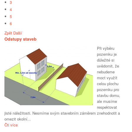
3
4
5
6
Zpět
Další
Odstupy staveb
Při výběru
pozemku je
důležité si
uvědomit, že
nebudeme
moct využít
celou plochu
pozemku pro
stavbu domu,
ale musíme
respektovat
jisté náležitosti. Nesmíme svým stavebním záměrem znehodnotit a
omezit okolní...
Čti více