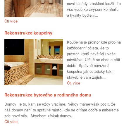
nové fasády, zasklení lodžií. To
vše vede ke zvýšení komfortu
a kvality bydlení...
Čti více
Rekonstrukce koupelny
Koupelna je prostor kde probíhá
každodenní očista. Je to
prostor, který navštíví i vaše
návštěva. Určitě se chcete cítit
dobře. Správně navržená
koupelna jak esteticky tak i
stavebně vám zajistí...
Čti více
Rekonstrukce bytového a rodinného domu
Domov je to, kam se vždy vracíme. Někdy máme však pocit, že
náš domov není to správné místo, kde se cítíme dobře a nabereme
zde nové síly. Abychom získali domov...
Čti více