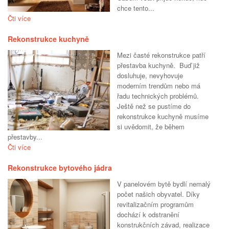
chce tento...
Čti více
Rekonstrukce kuchyně
Mezi časté rekonstrukce patří
přestavba kuchyně. Buď již
dosluhuje, nevyhovuje
moderním trendům nebo má
řadu technických problémů.
Ještě než se pustíme do
rekonstrukce kuchyně musíme
si uvědomit, že během
přestavby...
Čti více
Rekonstrukce bytového jádra
V panelovém bytě bydlí nemalý
počet našich obyvatel. Díky
revitalizačním programům
dochází k odstranění
konstrukčních závad, realizace