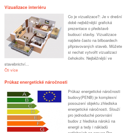
Vizualizace interiéru
Co je vizualizace?: Je v dnešní
době nejběžnější grafická
prezentace o představě
budoucí stavby. Vizualizace
najdete často na bilboardech
připravovaných staveb. Můžete
si nechat vytvořit vizualizaci
čehokoliv. Nejběžnější ve
stavebnictví...
Čti více
Průkaz energetické náročnosti
Průkaz energetické náročnosti
budovy(PENB) je komplexní
posouzení objektu zhlediska
energetické náročnosti. Slouží
pro jednoduché porovnání
budov z hlediska nároků na
energii a tedy i nákladů
potřebných na provoz.Pro