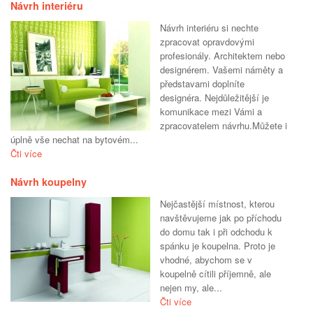
Návrh interiéru
Návrh interiéru si nechte
zpracovat opravdovými
profesionály. Architektem nebo
designérem. Vašemi náměty a
představami doplníte
designéra. Nejdůležitější je
komunikace mezi Vámi a
zpracovatelem návrhu.Můžete i
úplně vše nechat na bytovém...
Čti více
Návrh koupelny
Nejčastější místnost, kterou
navštěvujeme jak po příchodu
do domu tak i při odchodu k
spánku je koupelna. Proto je
vhodné, abychom se v
koupelně cítili příjemně, ale
nejen my, ale...
Čti více