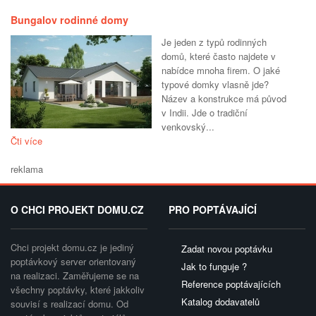
Bungalov rodinné domy
Je jeden z typů rodinných
domů, které často najdete v
nabídce mnoha firem. O jaké
typové domky vlasně jde?
Název a konstrukce má původ
v Indii. Jde o tradiční
venkovský...
Čti více
reklama
O CHCI PROJEKT DOMU.CZ
PRO POPTÁVAJÍCÍ
Chci projekt domu.cz je jediný
Zadat novou poptávku
poptávkový server orientovaný
Jak to funguje ?
na realizaci. Zaměřujeme se na
Reference poptávajících
všechny poptávky, které jakkoliv
Katalog dodavatelů
souvisí s realizací domu. Od