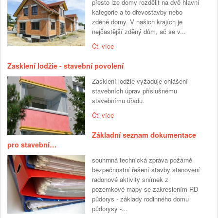
přesto lze domy rozdělit na dvě hlavní
kategorie a to dřevostavby nebo
zděné domy. V našich krajích je
nejčastější zděný dům, ač se v...
Čti více
Zasklení lodžie - stavební povolení
Zasklení lodžie vyžaduje ohlášení
stavebních úprav příslušnému
stavebnímu úřadu.
Čti více
Základní seznam dokumentace
pro stavební…
souhrnná technická zpráva požárně
bezpečnostní řešení stavby stanovení
radonové aktivity snímek z
pozemkové mapy se zakreslením RD
půdorys - základy rodinného domu
půdorysy -...