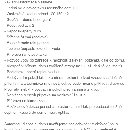
Základní informace o stavbě:
- Jedná se o novostavbu rodinného domu
- Zastavěná plocha odhad 120-150 m2
- Součástí domu bude garáž
- Počet podlaží: 2
- Nepodsklepený dům
- Střecha šikmá (sedlová)
- V domě bude rekuperace
- Teplené čerpadlo vzduch - voda
- Příprava na fotovoltaiku
- Rozvod vody po zahradě k možnosti zalévání pozemku dále od domu.
- Alespoň v přízemí domu zvýšené stropy na 2,5 až ideálně 2,9 metrů.
- Podlahové topení teplou vodou.
- V obývacím pokoji krb s komínem, externí přívod vzduchu a ideálně
přilehlá malá technická místnost, odkud bude možné přikládat dřevo do
krbu, aby nebyl v obývacím pokoji prach a špína z krbu.
- Na všech oknech příprava na venkovní žaluzie.
- Příprava na klimatizaci.
- V základové desce ponechat prostor na husí krk pro budoucí možné
doplnění kabelů do domu, např. optika.
Samotnou dispozici domu uvažujeme následovně: 1x obývací pokoj +
kuchyňský kout, 1x pracovna, 1x koupelna, 1x WC a 1x technická