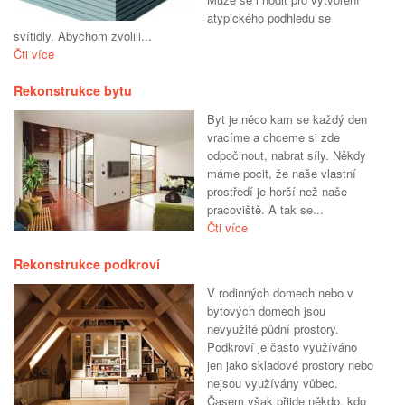
atypického podhledu se
svítidly. Abychom zvolili...
Čti více
Rekonstrukce bytu
Byt je něco kam se každý den
vracíme a chceme si zde
odpočinout, nabrat síly. Někdy
máme pocit, že naše vlastní
prostředí je horší než naše
pracoviště. A tak se...
Čti více
Rekonstrukce podkroví
V rodinných domech nebo v
bytových domech jsou
nevyužité půdní prostory.
Podkroví je často využíváno
jen jako skladové prostory nebo
nejsou využívány vůbec.
Časem však přijde někdo, kdo