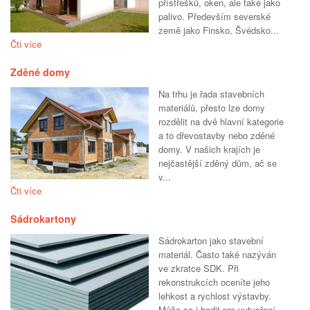
přístřešků, oken, ale také jako
palivo. Především severské
země jako Finsko, Švédsko...
Čti více
Zděné domy
Na trhu je řada stavebních
materiálů, přesto lze domy
rozdělit na dvě hlavní kategorie
a to dřevostavby nebo zděné
domy. V našich krajích je
nejčastější zděný dům, ač se
v...
Čti více
Sádrokartony
Sádrokarton jako stavební
materiál. Často také nazýván
ve zkratce SDK. Při
rekonstrukcích oceníte jeho
lehkost a rychlost výstavby.
Může se i hodit pro vytvoření