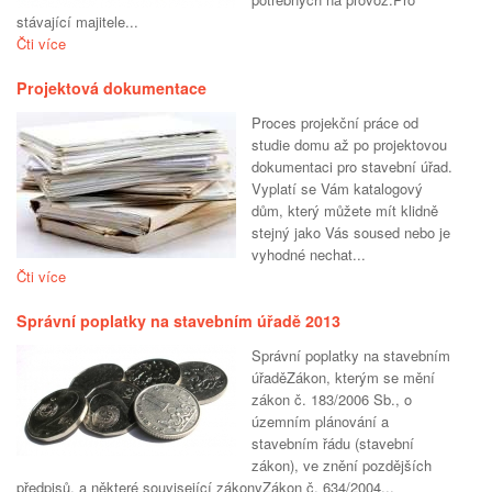
stávající majitele...
Čti více
Projektová dokumentace
Proces projekční práce od
studie domu až po projektovou
dokumentaci pro stavební úřad.
Vyplatí se Vám katalogový
dům, který můžete mít klidně
stejný jako Vás soused nebo je
vyhodné nechat...
Čti více
Správní poplatky na stavebním úřadě 2013
Správní poplatky na stavebním
úřaděZákon, kterým se mění
zákon č. 183/2006 Sb., o
územním plánování a
stavebním řádu (stavební
zákon), ve znění pozdějších
předpisů, a některé související zákonyZákon č. 634/2004...