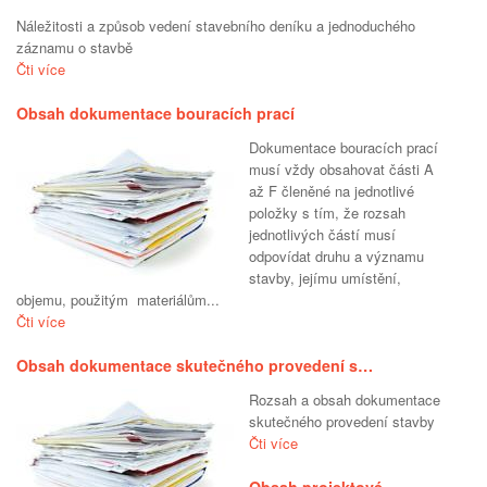
Náležitosti a způsob vedení stavebního deníku a jednoduchého
záznamu o stavbě
Čti více
Obsah dokumentace bouracích prací
Dokumentace bouracích prací
musí vždy obsahovat části A
až F členěné na jednotlivé
položky s tím, že rozsah
jednotlivých částí musí
odpovídat druhu a významu
stavby, jejímu umístění,
objemu, použitým materiálům...
Čti více
Obsah dokumentace skutečného provedení s…
Rozsah a obsah dokumentace
skutečného provedení stavby
Čti více
Obsah projektové