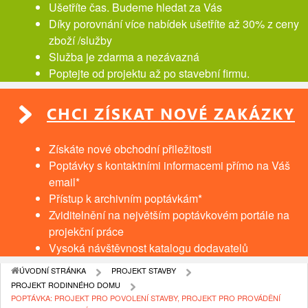
Ušetříte čas. Budeme hledat za Vás
Díky porovnání více nabídek ušetříte až 30% z ceny
zboží /služby
Služba je zdarma a nezávazná
Poptejte od projektu až po stavební firmu.
CHCI ZÍSKAT NOVÉ ZAKÁZKY
Získáte nové obchodní přiležitosti
Poptávky s kontaktními informacemi přímo na Váš
email*
Přístup k archivním poptávkám*
Zviditelnění na největším poptávkovém portále na
projekční práce
Vysoká návštěvnost katalogu dodavatelů
ÚVODNÍ STRÁNKA
PROJEKT STAVBY
PROJEKT RODINNÉHO DOMU
POPTÁVKA: PROJEKT PRO POVOLENÍ STAVBY, PROJEKT PRO PROVÁDĚNÍ