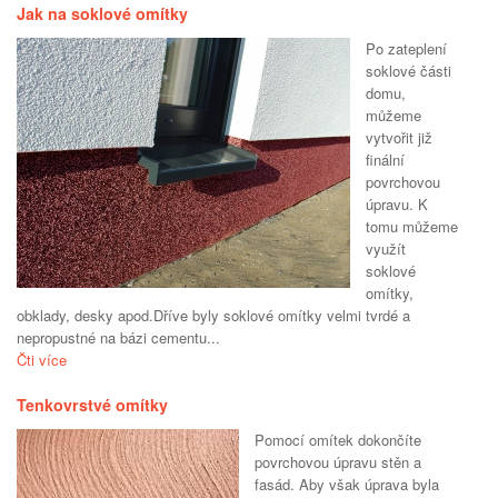
Jak na soklové omítky
Po zateplení
soklové části
domu,
můžeme
vytvořit již
finální
povrchovou
úpravu. K
tomu můžeme
využít
soklové
omítky,
obklady, desky apod.Dříve byly soklové omítky velmi tvrdé a
nepropustné na bázi cementu...
Čti více
Tenkovrstvé omítky
Pomocí omítek dokončíte
povrchovou úpravu stěn a
fasád. Aby však úprava byla