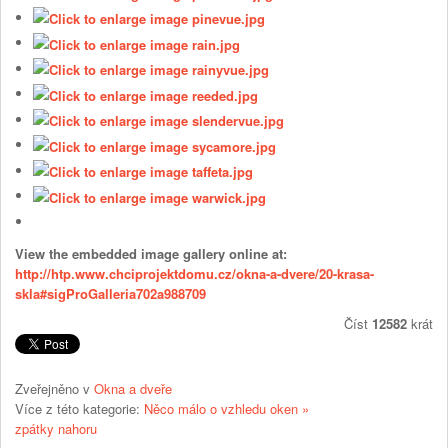
View the embedded image gallery online at:
http://htp.www.chciprojektdomu.cz/okna-a-dvere/20-krasa-
skla#sigProGalleria702a988709
Číst
12582
krát
Zveřejněno v
Okna a dveře
Více z této kategorie:
Něco málo o vzhledu oken »
zpátky nahoru