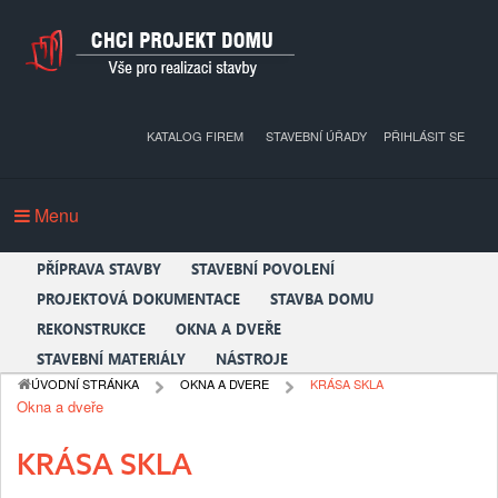
KATALOG FIREM
STAVEBNÍ ÚŘADY
PŘIHLÁSIT SE
Menu
PŘÍPRAVA STAVBY
STAVEBNÍ POVOLENÍ
PROJEKTOVÁ DOKUMENTACE
STAVBA DOMU
REKONSTRUKCE
OKNA A DVEŘE
STAVEBNÍ MATERIÁLY
NÁSTROJE
ÚVODNÍ STRÁNKA
OKNA A DVERE
KRÁSA SKLA
Okna a dveře
KRÁSA SKLA