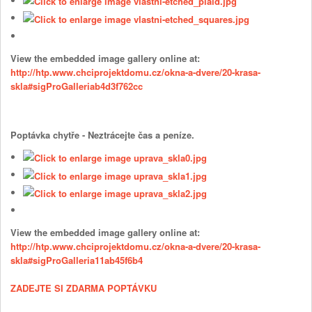
View the embedded image gallery online at:
http://htp.www.chciprojektdomu.cz/okna-a-dvere/20-krasa-
skla#sigProGalleriab4d3f762cc
Poptávka chytře - Neztrácejte čas a peníze.
View the embedded image gallery online at:
http://htp.www.chciprojektdomu.cz/okna-a-dvere/20-krasa-
skla#sigProGalleria11ab45f6b4
ZADEJTE SI ZDARMA POPTÁVKU