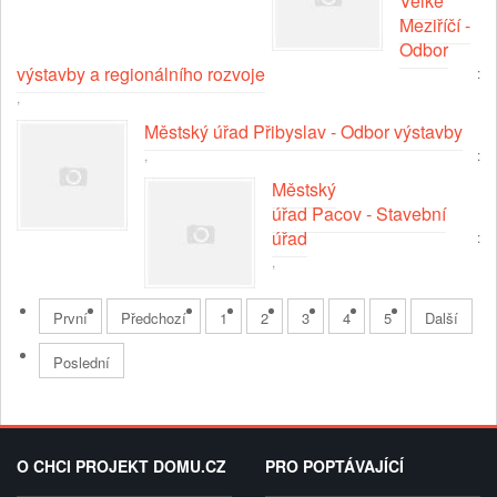
Velké
Meziříčí -
Odbor
výstavby a regionálního rozvoje
:
,
Městský úřad Přibyslav - Odbor výstavby
,
:
Městský
úřad Pacov - Stavební
úřad
:
,
První
Předchozí
1
2
3
4
5
Další
Poslední
O CHCI PROJEKT DOMU.CZ
PRO POPTÁVAJÍCÍ